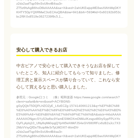
z2dz2asfTqp59nSvU9nrlB4sa3r-
ZT5z6fsAgB6hoD6kAAAAA&sa=X&ved=2ahUKEwjvpMD3wvXlAhWqGKY
KHTY5DpYQ6RMwC3oECAsQBA&biw=941&bih=593#lrd=0x60192b953c
bc2f9f:0x8519e3627239f9c5,1,,,
安心して購入できるお店
中古ピアノで安心そして購入できそうなお店を探して
いたところ、知人に紹介してもらって知りました。修
理工房と展示スペースが隣り合っていて、これなら安
心して買えるなと思い購入しました。
参照元：Google口コミ （株）昭和楽器 https://www.google.com/search?
client=safari&rls=en&sxsrf=ACYBGNS-
gGyQQbT5DQPLHZOZyE_L6zECZg:1574140661213&q=%EF%BC%88
%E6%A0%AA%EF%BC%89%E6%98%AD%E5%92%8C%E6%A5%BD%
E5%99%A8+%E8%B6%8A%E7%94%9F%E7%94%BA&stick=H4sIAAAA
AAAAAONgecSYyS3w8sc9YamESWtOXmOM4uIKzsgvd80rySypFPLhYo
OyFLj4pbj10_UNy8qMii0qqjQYpHi5kAWkFJS4eGV680RFcx6zB2sJcc7X3
2MzVVsyQfDoT8uipMeSrTyLWOXf7-l4tmDV-
z2dz2asfTqp59nSvU9nrlB4sa3r-
ZT5z6fsAgB6hoD6kAAAAA&sa=X&ved=2ahUKEwjvpMD3wvXlAhWqGKY