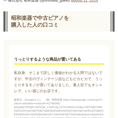
— 株式会社 昭和楽器 (@shouwa_gakki)
August 11, 2019
昭和楽器で中古ピアノを
購入した人の口コミ
うっとりするような商品が置いてある
私自身、そこまで詳しく価値がわかる人間ではないで
すが、中古のヴィンテージ品などもピカピカで、うっ
とりするモノが置いてありました。素人目でもオシャ
レで、いい感じのお店です。
参照元：Google口コミ （株）昭和楽器 https://www.google.com/search?
client=safari&rls=en&sxsrf=ACYBGNS-
gGyQQbT5DQPLHZOZyE_L6zECZg:1574140661213&q=%EF%BC%88
%E6%A0%AA%EF%BC%89%E6%98%AD%E5%92%8C%E6%A5%BD%
E5%99%A8+%E8%B6%8A%E7%94%9F%E7%94%BA&stick=H4sIAAAA