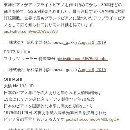
東洋ピアノがアップライトピアノを作り始めてから、30年ほどの
歳月を経て、SSSが販売されました。最も注目するべき特徴は秒間
打弦回数。世界で最もグランドピアノに近づいたアップライトピア
ノとして広く知られており高い評価を得ています。
pic.twitter.com/wuCtAWw5W8
— 株式会社 昭和楽器 (@shouwa_gakki)
August 9, 2019
FRITZ KUHLA
フリッツ クーラー 特製38号
pic.twitter.com/JWBcNfeqbn
— 株式会社 昭和楽器 (@shouwa_gakki)
August 9, 2019
OHHASHI
大橋 No.132. JD
日本のピアノ界にその人ありと知られる大橋幡岩氏は
13歳にしてこの道に入りピアノ製作ひと筋70余念
日本のピアノを国際的な水準に高めた功労により
1979年4月29日 名誉ある勲六等単光旭日章を授与された
ピアノ界の至宝ともいえる人です
pic.twitter.com/qoVM0bKgOP