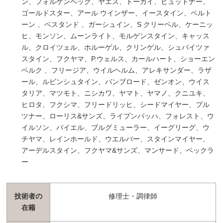
ン、フォルケンベック、ヤエス、トーカイ、ヒュットナー、
ゴールドスター、アール ウインザー、イースタイン、ベルト
ーン 、ベスタンド 、ガーシュイン、S クリーベル、ケーニッ
ヒ、モンソン、ムーンライト、モルゲンスタイン、キャッス
ル、クロイツェル、ホルーゲル、クリンゲル、シュバイツァ
スタイン、フクヤマ、P.ウェルス、カールハート、ショーエン
ベルク 、フリージア、ウイルヘルム、アレキサンダー、ラザ
ール、ルビンシュタイン、バンブロード、ゼンオン、ウイス
タリア、マツモト、ニシカワ、ヤマト、ヤマノ、クニユキ、
ヒロタ、フクシマ、フリードリッヒ、シードマイヤー、プル
ツナー、ローリス&サンズ、ライプンバッハ、フォレスト、ウ
イルソン、バイエル、ブルグミューラー、イーグリーグ、ウ
チヤマ、レインホールド、ウエルバー、スタインマイヤー、
アーデルスタイン、フクヤマ&サンズ、マンサード、ベックラ
ー
技術者の
修理士・調律師
在籍