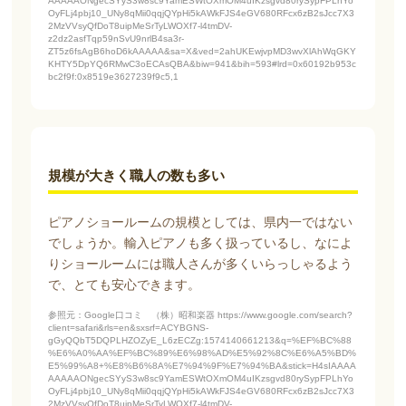
AAAAAONgecSYyS3w8sc9YamESWtOXmOM4uIKzsgvd80rySypFPLhYo
OyFLj4pbj10_UNy8qMii0qqjQYpHi5kAWkFJS4eGV680RFcx6zB2sJcc7X3
2MzVVsyQfDoT8uipMeSrTyLWOXf7-l4tmDV-
z2dz2asfTqp59nSvU9nrlB4sa3r-
ZT5z6fsAgB6hoD6kAAAAA&sa=X&ved=2ahUKEwjvpMD3wvXlAhWqGKY
KHTY5DpYQ6RMwC3oECAsQBA&biw=941&bih=593#lrd=0x60192b953c
bc2f9f:0x8519e3627239f9c5,1
規模が大きく職人の数も多い
ピアノショールームの規模としては、県内一ではない
でしょうか。輸入ピアノも多く扱っているし、なによ
りショールームには職人さんが多くいらっしゃるよう
で、とても安心できます。
参照元：Google口コミ （株）昭和楽器 https://www.google.com/search?
client=safari&rls=en&sxsrf=ACYBGNS-
gGyQQbT5DQPLHZOZyE_L6zECZg:1574140661213&q=%EF%BC%88
%E6%A0%AA%EF%BC%89%E6%98%AD%E5%92%8C%E6%A5%BD%
E5%99%A8+%E8%B6%8A%E7%94%9F%E7%94%BA&stick=H4sIAAAA
AAAAAONgecSYyS3w8sc9YamESWtOXmOM4uIKzsgvd80rySypFPLhYo
OyFLj4pbj10_UNy8qMii0qqjQYpHi5kAWkFJS4eGV680RFcx6zB2sJcc7X3
2MzVVsyQfDoT8uipMeSrTyLWOXf7-l4tmDV-