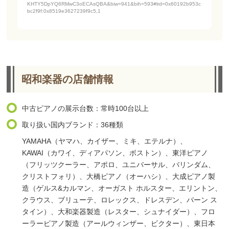
KHTY5DpYQ6RMwC3oECAsQBA&biw=941&bih=593#lrd=0x60192b953c
bc2f9f:0x8519e3627239f9c5,1
昭和楽器の店舗情報
中古ピアノの展示台数：常時100台以上
取り扱い国内ブランド：36種類
YAMAHA（ヤマハ、カイザー、ミキ、エテルナ）、
KAWAI（カワイ、ディアパソン、ボストン）、東洋ピアノ
（フリッツクーラー、アポロ、ユニバーサル、バリンダム、
クリストフォリ）、大橋ピアノ（オーハシ）、大成ピアノ製
造（ゲルス&カルマン、オーガスト ホルスター、エリントン、
クラウス、ブリューテ、ロレックス、ドレスデン、バーン ス
タイン）、大和楽器製造（レスター、シュナイダー）、フロ
ーラーピアノ製造（アールウィンザー、ビクター）、東日本