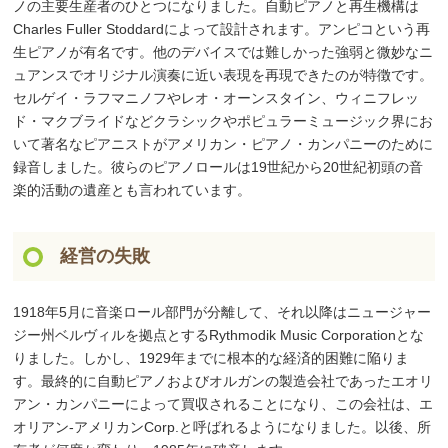
ノの主要生産者のひとつになりました。自動ピアノと再生機構は
Charles Fuller Stoddardによって設計されます。アンピコという再
生ピアノが有名です。他のデバイスでは難しかった強弱と微妙なニ
ュアンスでオリジナル演奏に近い表現を再現できたのが特徴です。
セルゲイ・ラフマニノフやレオ・オーンスタイン、ウィニフレッ
ド・マクブライドなどクラシックやポピュラーミュージック界にお
いて著名なピアニストがアメリカン・ピアノ・カンパニーのために
録音しました。彼らのピアノロールは19世紀から20世紀初頭の音
楽的活動の遺産とも言われています。
経営の失敗
1918年5月に音楽ロール部門が分離して、それ以降はニュージャー
ジー州ベルヴィルを拠点とするRythmodik Music Corporationとな
りました。しかし、1929年までに根本的な経済的困難に陥りま
す。最終的に自動ピアノおよびオルガンの製造会社であったエオリ
アン・カンパニーによって買収されることになり、この会社は、エ
オリアン-アメリカンCorp.と呼ばれるようになりました。以後、所