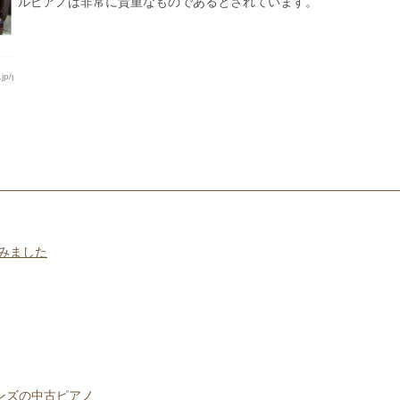
ルピアノは非常に貴重なものであるとされています。
products/kemble-wemp-3225/）
みました
ンズの中古ピアノ