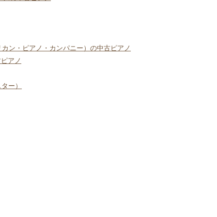
Y（アメリカン・ピアノ・カンパニー）の中古ピアノ
古ピアノ
ルスター）