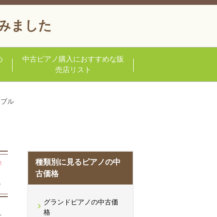
みました
め
中古ピアノ購入におすすめな販
売店リスト
ンブル
種類別に見るピアノの中
古価格
グランドピアノの中古価
格