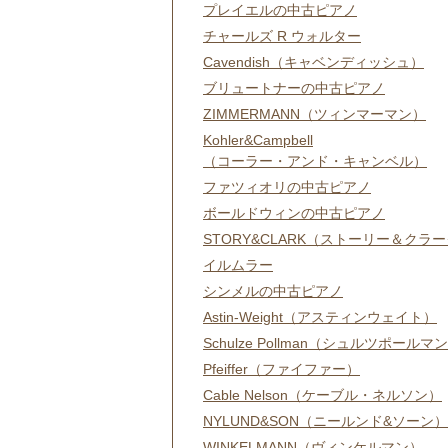
プレイエルの中古ピアノ
チャールズ R ウォルター
Cavendish（キャベンディッシュ）
ブリュートナーの中古ピアノ
ZIMMERMANN（ツィンマーマン）
Kohler&Campbell
（コーラー・アンド・キャンベル）
ファツィオリの中古ピアノ
ボールドウィンの中古ピアノ
STORY&CLARK（ストーリー＆クラ
イルムラー
シンメルの中古ピアノ
Astin-Weight（アスティンウェイト）
Schulze Pollman（シュルツポールマ
Pfeiffer（ファイファー）
Cable Nelson（ケーブル・ネルソン）
NYLUND&SON（ニールンド&ソーン）
WINKELMANN（ヴィンケルマン）