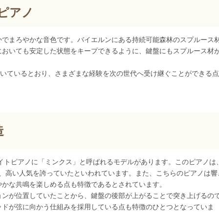
ピアノ
かでまろやかな音色です。バイエルンにある持続可能森林のスプルース
においても安定した状態をキープできるように、鍵盤にもスプルース材
働いているとおり、さまざまな経験を次の世代へ受け継ぐことができる
。
造
ライトピアノに「ミンクス」と呼ばれるモデルがあります。このピアノは
り、高い人気を誇っていたといわれています。また、こちらのピアノは響
やかな共鳴を楽しめる点も特徴であるとされています。
ョンが位置していたことから、鍵盤の後部が上がることで突き上げるの
ッドが弦に向かう仕組みを採用している点も特徴のひとつとなっていま