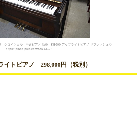
 クロイツェル 中古ピアノ 品番 KE600 アップライトピアノ リフレッシュ済
https://piano-plus.com/sell/1317/
ライトピアノ 298,000円（税別）