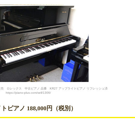
売 ロレックス 中古ピアノ 品番 KR27 アップライトピアノ リフレッシュ済
https://piano-plus.com/sell/1306/
ピアノ 188,000円（税別）