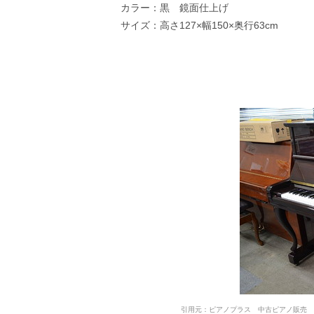
カラー：黒 鏡面仕上げ
サイズ：高さ127×幅150×奥行63cm
引用元：ピアノプラス 中古ピアノ販売 ロ