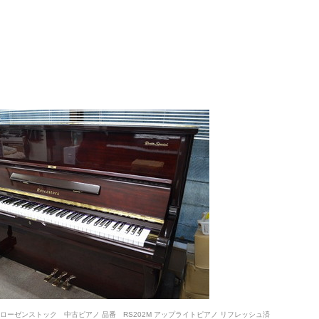
ーゼンストック 中古ピアノ 品番 RS202M アップライトピアノ リフレッシュ済