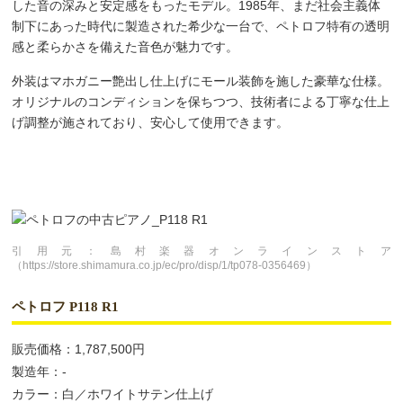
した音の深みと安定感をもったモデル。1985年、まだ社会主義体
制下にあった時代に製造された希少な一台で、ペトロフ特有の透明
感と柔らかさを備えた音色が魅力です。
外装はマホガニー艶出し仕上げにモール装飾を施した豪華な仕様。
オリジナルのコンディションを保ちつつ、技術者による丁寧な仕上
げ調整が施されており、安心して使用できます。
引用元：島村楽器オンラインストア
（https://store.shimamura.co.jp/ec/pro/disp/1/tp078-0356469）
ペトロフ P118 R1
販売価格：1,787,500円
製造年：-
カラー：白／ホワイトサテン仕上げ