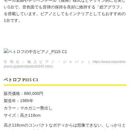
モール装飾やチッペンデール（猫脚）様式などデザイン的にも美し
い1台で、音色面でも音律の保持を良好に維持する「総アグラフ」
を搭載しています。ピアノとしてもインテリアとしてもおすすめの
1台です。
引用元：輸入ピアノ・ジャパン（https://www.imported-
piano.jp/petrof/petrof2845.html）
ペトロフ P115 C1
販売価格：880,000円
製造年：1985年
カラー：マホガニー艶出し
サイズ：高さ118cm
高さ118cmのコンパクトなボディからは想像できない、しっかりと