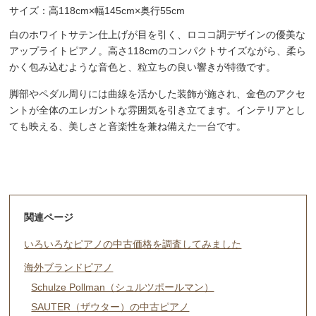
サイズ：高118cm×幅145cm×奥行55cm
白のホワイトサテン仕上げが目を引く、ロココ調デザインの優美な
アップライトピアノ。高さ118cmのコンパクトサイズながら、柔ら
かく包み込むような音色と、粒立ちの良い響きが特徴です。
脚部やペダル周りには曲線を活かした装飾が施され、金色のアクセ
ントが全体のエレガントな雰囲気を引き立てます。インテリアとし
ても映える、美しさと音楽性を兼ね備えた一台です。
関連ページ
いろいろなピアノの中古価格を調査してみました
海外ブランドピアノ
Schulze Pollman（シュルツポールマン）
SAUTER（ザウター）の中古ピアノ