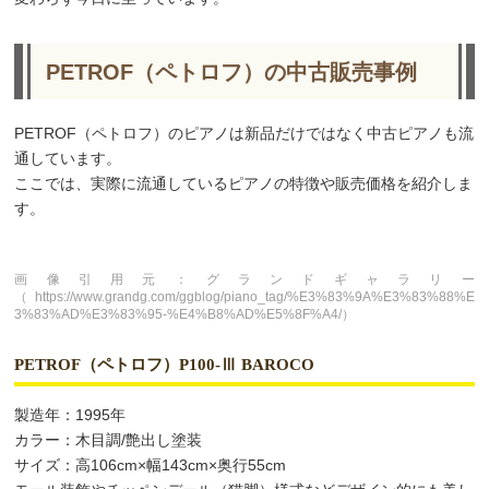
PETROF（ペトロフ）の中古販売事例
PETROF（ペトロフ）のピアノは新品だけではなく中古ピアノも流
通しています。
ここでは、実際に流通しているピアノの特徴や販売価格を紹介しま
す。
画像引用元：グランドギャラリー
（https://www.grandg.com/ggblog/piano_tag/%E3%83%9A%E3%83%88%E
3%83%AD%E3%83%95-%E4%B8%AD%E5%8F%A4/）
PETROF（ペトロフ）P100-Ⅲ BAROCO
製造年：1995年
カラー：木目調/艶出し塗装
サイズ：高106cm×幅143cm×奥行55cm