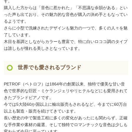
す。
購入した方からは「音色に惹かれた」「不思議な余韻がある」とい
った声も出ており、その魅力的な音色が購入の決め手ともなってい
るようです。
さらに小型で洗練されたデザインも魅力の一つで、多くの人々を魅
了しています。
木目を基調としながらカラーも豊富で、特に白いロココ調のタイプ
は誰しもが憧れる美しさとなっています。
世界でも愛されるブランド
PETROF（ペトロフ）は1864年の創業以来、独特で優美な甘い音
色で世界的な巨匠・ミケランジェリやリヒテルなどにも愛用されて
きたブランドピアノです。
今では5大陸60か国以上に輸出販売もされるなど、今までに60万台
以上も製造・販売を続けてきています。
長い歴史の中で製造工程に多くの変化があったにも関わらず、正確
な手作業や素材の厳選、そして独特でロマンチックな音色は少しも
変わらず今日に至っています。