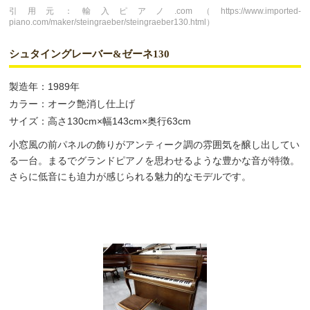
引用元：輸入ピアノ.com（https://www.imported-
piano.com/maker/steingraeber/steingraeber130.html）
シュタイングレーバー&ゼーネ130
製造年：1989年
カラー：オーク艶消し仕上げ
サイズ：高さ130cm×幅143cm×奥行63cm
小窓風の前パネルの飾りがアンティーク調の雰囲気を醸し出してい
る一台。まるでグランドピアノを思わせるような豊かな音が特徴。
さらに低音にも迫力が感じられる魅力的なモデルです。