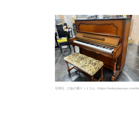
引用元：ぴあの屋ドットコム（https://order.pianoya.com/det