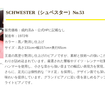
SCHWESTER（シュベスター）No.53
販売価格：成約済み・公式HPに記載なし
製造年：1972年
カラー：黒／艶消し仕上げ
サイズ：高さ131cm×幅157cm×奥行65cm
王道の黒塗り艶消し仕上げのピアノですが、素材と技術への強いこ
わりが詰め込まれています。厳選された響板やドイツ・レンナー社
er_no53_471356.html）
ハンマーを使用し、小さな音から強い音までの幅広い表現力を実現
さらに、足元には個性的な「マド足」を採用し、デザイン面でも深
味わいを提供しています。グランドピアノに近い音を楽しめるアッ
ライトピアノです。