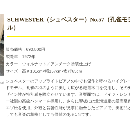
SCHWESTER（シュベスター）No.57（孔雀モ
ル）
販売価格：690,800円
製造年：1972年
カラー：ウォルナット／アンチーク塗装仕上げ
サイズ：高さ131cm×幅157cm×奥行65cm
シュベスターのアップライトピアノの中でも傑作と呼べるハイグレ
ail-2024082701）
ドモデル。孔雀の羽のように美しく広がる厳選木目を使用し、その
ザイン性が特別感を際立たせています。音響面では、ドイツ・レン
ー社製の高級ハンマーを採用し、さらに響板には北海道産の最高級
エゾ松を使用。外観と音響性能が見事に融合したピアノで、美術品
しても音楽の相棒としても価値のある1台です。