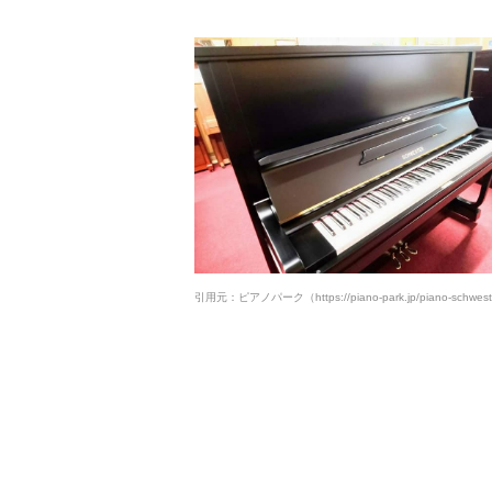
引用元：ピアノパーク（https://piano-park.jp/piano-schwest