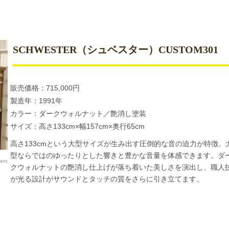
SCHWESTER（シュベスター）CUSTOM301
販売価格：715,000円
製造年：1991年
カラー：ダークウォルナット／艶消し塗装
サイズ：高さ133cm×幅157cm×奥行65cm
高さ133cmという大型サイズが生み出す圧倒的な音の迫力が特徴。
型ならではのゆったりとした響きと豊かな音量を体感できます。ダ
d/schwester_custom301）
クウォルナットの艶消し仕上げが落ち着いた美しさを演出し、職人
が光る設計がサウンドとタッチの質をさらに引き立てます。