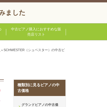
みました
め
中古ピアノ購入におすすめな販
売店リスト
ノ
SCHWESTER（シュベスター）の中古ピ
»
種類別に見るピアノの中
古価格
グランドピアノの中古価