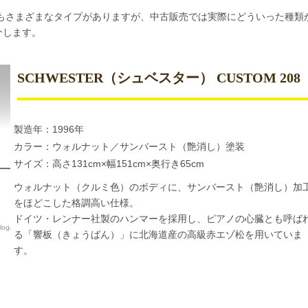
ノにもさまざまなタイプがありますが、中古販売では実際にどういった種類
介します。
SCHWESTER（シュベスター） CUSTOM 208
製造年：1996年
カラー：ウォルナット／サンバースト（艶消し）塗装
サイズ：高さ131cm×幅151cm×奥行き65cm
ウォルナット（クルミ色）のボディに、サンバースト（艶消し）加
をほどこした格調高い仕様。
ドイツ・レンナー社製のハンマーを採用し、ピアノの心臓とも呼ば
piano_tag/schwester/）
る「響板（きょうばん）」に北海道産の高級赤エゾ松を用いていま
す。